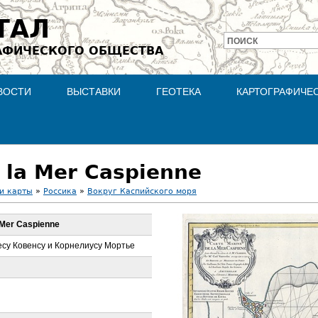
Jump to navigation
ТАЛ
ПОИСК
АФИЧЕСКОГО ОБЩЕСТВА
Форма
поиска
ВОСТИ
ВЫСТАВКИ
ГЕОТЕКА
КАРТОГРАФИЧЕ
 la Mer Caspienne
и карты
»
Россика
»
Вокруг Каспийского моря
 Mer Caspienne
су Ковенсу и Корнелиусу Мортье