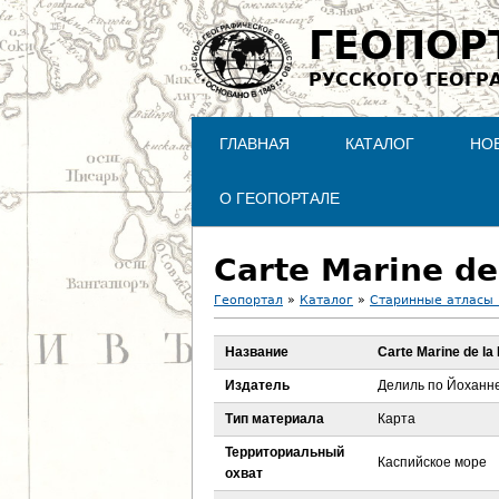
ГЕОПОР
РУССКОГО ГЕОГР
ГЛАВНАЯ
КАТАЛОГ
НО
О ГЕОПОРТАЛЕ
Carte Marine de
Геопортал
»
Каталог
»
Старинные атласы 
В
Название
Carte Marine de la
ы
Издатель
Делиль по Йоханне
з
Тип материала
Карта
Территориальный
д
Каспийское море
охват