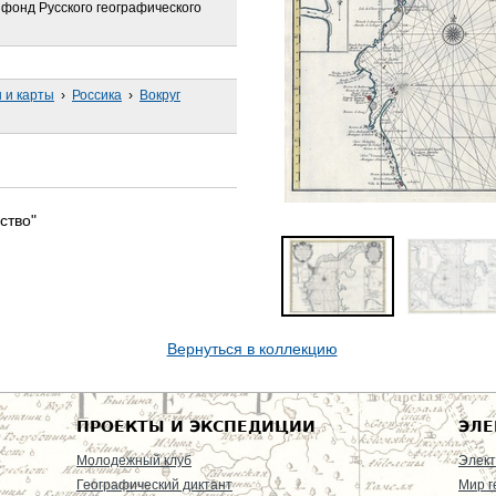
фонд Русского географического
 и карты
›
Россика
›
Вокруг
ство"
Вернуться в коллекцию
ПРОЕКТЫ И ЭКСПЕДИЦИИ
ЭЛЕ
Молодежный клуб
Элект
Географический диктант
Мир г