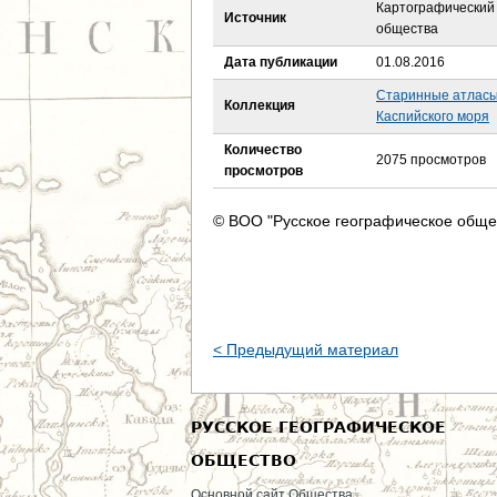
е
Картографический 
Источник
общества
с
Дата публикации
01.08.2016
ь
Старинные атласы
Коллекция
Каспийского моря
Количество
2075 просмотров
просмотров
© ВОО "Русское географическое обще
< Предыдущий материал
РУССКОЕ ГЕОГРАФИЧЕСКОЕ
ОБЩЕСТВО
Основной сайт Общества