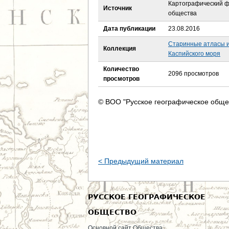
е
Картографический ф
Источник
общества
с
Дата публикации
23.08.2016
ь
Старинные атласы и
Коллекция
Каспийского моря
Количество
2096 просмотров
просмотров
© ВОО "Русское географическое обще
< Предыдущий материал
РУССКОЕ ГЕОГРАФИЧЕСКОЕ
ОБЩЕСТВО
Основной сайт Общества