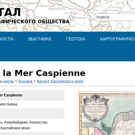
Jump to navigation
ТАЛ
ПОИСК
АФИЧЕСКОГО ОБЩЕСТВА
Форма
поиска
ВОСТИ
ВЫСТАВКИ
ГЕОТЕКА
КАРТОГРАФИЧЕ
 la Mer Caspienne
и карты
»
Россика
»
Вокруг Каспийского моря
Mer Caspienne
липп Бюаш
ь, Азербайджан, Казахстан,
 Каспийское море