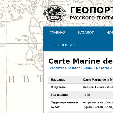
ГЕОПОР
РУССКОГО ГЕОГР
ГЛАВНАЯ
КАТАЛОГ
НО
О ГЕОПОРТАЛЕ
Carte Marine de
Геопортал
»
Каталог
»
Старинные атласы 
В
Название
Carte Marine de la 
ы
Издатель
Делиль, Гийом и Фи
з
Год издания
1745
Территориальный
Астраханская област
д
охват
Туркменистан, Иран,