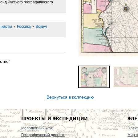
онд Русского географического
 карты
›
Россика
›
Вокруг
ство"
Вернуться в коллекцию
ПРОЕКТЫ И ЭКСПЕДИЦИИ
ЭЛЕ
Молодежный клуб
Элект
Географический диктант
Мир г