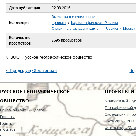
е
Дата публикации
02.08.2016
с
Выставки и специальные
Коллекция
проекты
›
Картографическая Россика
ь
Старинные атласы и карты
›
Россика
›
Москва
Количество
2695 просмотров
просмотров
© ВОО "Русское географическое общество"
< Предыдущий материал
Ве
РУССКОЕ ГЕОГРАФИЧЕСКОЕ
ПРОЕКТЫ И
ОБЩЕСТВО
Молодежный клу
Географический д
Основной сайт Общества
Экспедиции и пр
Регионы
Экспедиции РГО
Гранты
Фотоконкурс "Сам
События