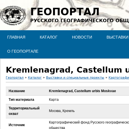
Jump to navigation
ГЕОПОРТАЛ
РУССКОГО ГЕОГРАФИЧЕСКОГО ОБЩ
ГЛАВНАЯ
КАТАЛОГ
НОВОСТИ
ВЫСТАВКИ
О ГЕОПОРТАЛЕ
Kremlenagrad, Castellum 
Геопортал
»
Каталог
»
Выставки и специальные проекты
»
Картографи
В
Название
Kremlenagrad, Castellum urbis Moskvae
ы
Тип материала
Карта
з
Территориальный
Москва, Кремль
охват
д
Картографический фонд Русского географическ
Источник
общества