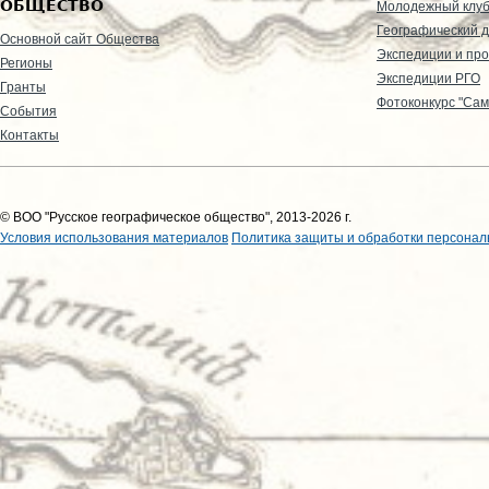
ОБЩЕСТВО
Молодежный клу
Географический д
Основной сайт Общества
Экспедиции и пр
Регионы
Экспедиции РГО
Гранты
Фотоконкурс "Сам
События
Контакты
© ВОО "Русское географическое общество", 2013-2026 г.
Условия использования материалов
Политика защиты и обработки персонал