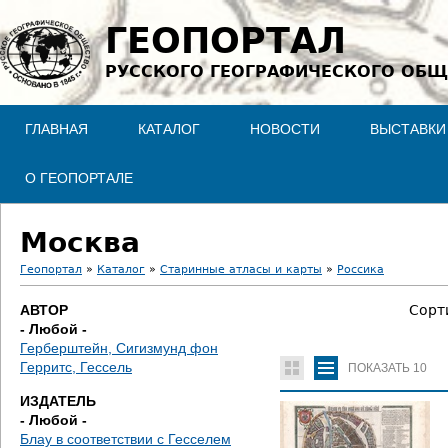
Jump to navigation
ГЕОПОРТАЛ
РУССКОГО ГЕОГРАФИЧЕСКОГО ОБЩ
ГЛАВНАЯ
КАТАЛОГ
НОВОСТИ
ВЫСТАВКИ
О ГЕОПОРТАЛЕ
Москва
Геопортал
»
Каталог
»
Старинные атласы и карты
»
Россика
В
АВТОР
Сорт
- Любой -
ы
Герберштейн, Сигизмунд фон
Герритс, Гессель
ПОКАЗАТЬ
10
з
ИЗДАТЕЛЬ
д
- Любой -
Блау в соответствии с Гесселем