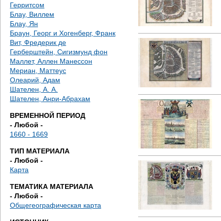
е
Герритсом
Блау, Виллем
с
Блау, Ян
Браун, Георг и Хогенберг, Франк
ь
Вит, Фредерик де
Герберштейн, Сигизмунд фон
Маллет, Аллен Манессон
Мериан, Маттеус
Олеарий, Адам
Шателен, А. А.
Шателен, Анри-Абрахам
ВРЕМЕННОЙ ПЕРИОД
- Любой -
1660 - 1669
ТИП МАТЕРИАЛА
- Любой -
Карта
ТЕМАТИКА МАТЕРИАЛА
- Любой -
Общегеографическая карта