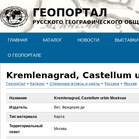
Jump to navigation
ГЕОПОРТАЛ
РУССКОГО ГЕОГРАФИЧЕСКОГО ОБЩ
ГЛАВНАЯ
КАТАЛОГ
НОВОСТИ
ВЫСТАВКИ
О ГЕОПОРТАЛЕ
Kremlenagrad, Castellum 
Геопортал
»
Каталог
»
Старинные атласы и карты
»
Россика
»
Москва
В
Название
Kremlenagrad, Castellum urbis Moskvae
ы
Издатель
Вит, Фредерик де
з
Тип материала
Карта
Территориальный
д
Москва
охват