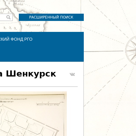
РАСШИРЕННЫЙ ПОИСК
СКИЙ ФОНД РГО
а Шенкурск