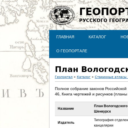
ГЕОПОР
РУССКОГО ГЕОГР
ГЛАВНАЯ
КАТАЛОГ
НО
О ГЕОПОРТАЛЕ
План Вологодс
Геопортал
»
Каталог
»
Старинные атласы 
В
Полное собрание законов Российской
46, Книга чертежей и рисунков (планы
ы
План Вологодского
з
Название
Шенкурск
д
Типография отделени
Издатель
канцелярии