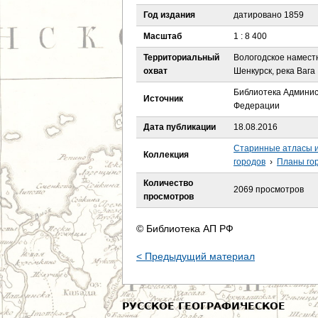
е
Год издания
датировано 1859
с
Масштаб
1 : 8 400
Территориальный
Вологодское наместн
ь
охват
Шенкурск, река Вага
Библиотека Админис
Источник
Федерации
Дата публикации
18.08.2016
Старинные атласы и
Коллекция
городов
›
Планы го
Количество
2069 просмотров
просмотров
© Библиотека АП РФ
< Предыдущий материал
РУССКОЕ ГЕОГРАФИЧЕСКОЕ