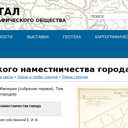
Jump to navigation
ТАЛ
ПОИСК
АФИЧЕСКОГО ОБЩЕСТВА
Форма
поиска
ВОСТИ
ВЫСТАВКИ
ГЕОТЕКА
КАРТОГРАФИЧЕ
кого наместничества город
и карты
»
Планы и гербы городов
»
Планы городов
 Империи (собрание первое). Том
 городов)
 наместничества города
я собственной Е. И. В.