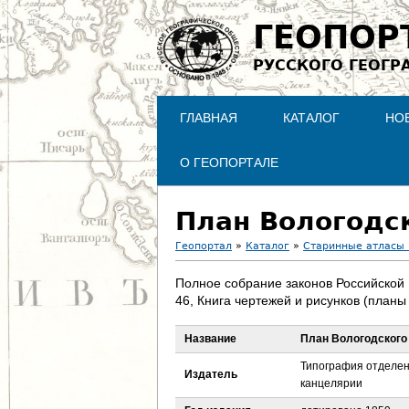
ГЕОПОР
РУССКОГО ГЕОГР
ГЛАВНАЯ
КАТАЛОГ
НО
О ГЕОПОРТАЛЕ
План Вологодск
Геопортал
»
Каталог
»
Старинные атласы 
В
Полное собрание законов Российской
46, Книга чертежей и рисунков (планы
ы
Название
План Вологодского
з
Типография отделени
Издатель
д
канцелярии