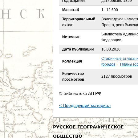
Год издания
датировано 1859
е
Масштаб
1 : 12 600
с
Территориальный
Вологодское наместн
охват
Яренск, река Вычегд
ь
Библиотека Админис
Источник
Федерации
Дата публикации
18.08.2016
Старинные атласы и
Коллекция
городов
›
Планы го
Количество
2127 просмотров
просмотров
© Библиотека АП РФ
< Предыдущий материал
РУССКОЕ ГЕОГРАФИЧЕСКОЕ
ОБЩЕСТВО