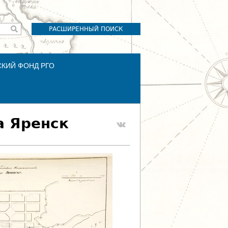
РАСШИРЕННЫЙ ПОИСК
СКИЙ ФОНД РГО
а Яренск