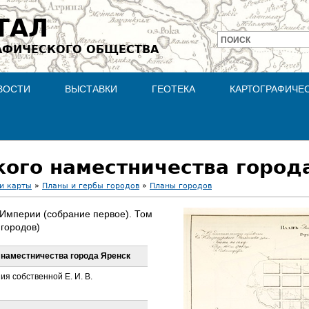
Jump to navigation
ТАЛ
ПОИСК
АФИЧЕСКОГО ОБЩЕСТВА
Форма
поиска
ВОСТИ
ВЫСТАВКИ
ГЕОТЕКА
КАРТОГРАФИЧЕ
ого наместничества город
и карты
»
Планы и гербы городов
»
Планы городов
 Империи (собрание первое). Том
 городов)
 наместничества города Яренск
я собственной Е. И. В.