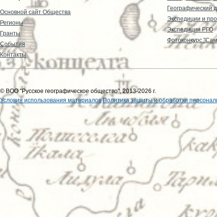
Географический д
Основной сайт Общества
Экспедиции и пр
Регионы
Экспедиции РГО
Гранты
Фотоконкурс "Сам
События
Контакты
© ВОО "Русское географическое общество", 2013-2026 г.
Условия использования материалов
Политика защиты и обработки персонал