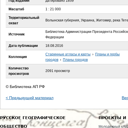
Год издания
датировано 1859
е
Масштаб
1 : 21 000
с
Территориальный
Волынская губерния, Украина, Житомир, река Тет
охват
ь
Библиотека Администрации Президента Российск
Источник
Федерации
Дата публикации
18.08.2016
Старинные атласы и карты
›
Планы и гербы
Коллекция
городов
›
Планы городов
Количество
2091 просмотр
просмотров
© Библиотека АП РФ
< Предыдущий материал
Ве
РУССКОЕ ГЕОГРАФИЧЕСКОЕ
ПРОЕКТЫ И
ОБЩЕСТВО
Молодежный клу