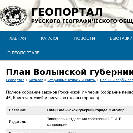
Jump to navigation
ГЕОПОРТАЛ
РУССКОГО ГЕОГРАФИЧЕСКОГО ОБЩ
ГЛАВНАЯ
КАТАЛОГ
НОВОСТИ
ВЫСТАВКИ
О ГЕОПОРТАЛЕ
План Волынской губерни
Геопортал
»
Каталог
»
Старинные атласы и карты
»
Планы и гербы го
В
Полное собрание законов Российской Империи (собрание перво
46, Книга чертежей и рисунков (планы городов)
ы
Название
План Волынской губернии города Житомир
з
Типография отделения собственной Е. И. В.
Издатель
д
канцелярии