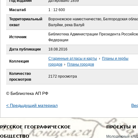
Год издания
датировано 1859
е
Масштаб
1 : 12 600
с
Территориальный
Воронежское наместничество, Белгородская облас
охват
Валуйки, река Валуй
ь
Библиотека Администрации Президента Российск
Источник
Федерации
Дата публикации
18.08.2016
Старинные атласы и карты
›
Планы и гербы
Коллекция
городов
›
Планы городов
Количество
2172 просмотра
просмотров
© Библиотека АП РФ
< Предыдущий материал
Ве
РУССКОЕ ГЕОГРАФИЧЕСКОЕ
ПРОЕКТЫ И
ОБЩЕСТВО
Молодежный клу