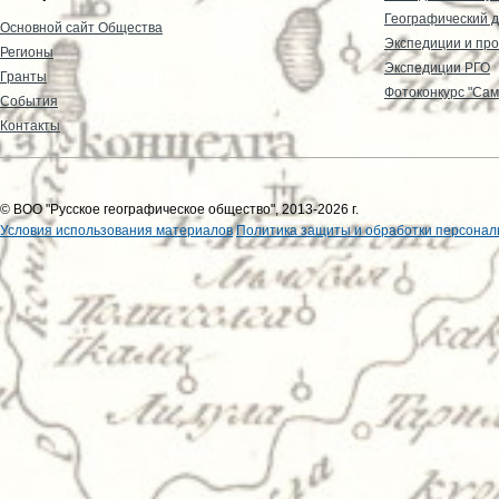
Географический д
Основной сайт Общества
Экспедиции и пр
Регионы
Экспедиции РГО
Гранты
Фотоконкурс "Сам
События
Контакты
© ВОО "Русское географическое общество", 2013-2026 г.
Условия использования материалов
Политика защиты и обработки персонал