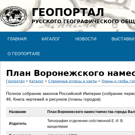
Jump to navigation
ГЕОПОРТАЛ
РУССКОГО ГЕОГРАФИЧЕСКОГО ОБЩ
ГЛАВНАЯ
КАТАЛОГ
НОВОСТИ
ВЫСТАВКИ
О ГЕОПОРТАЛЕ
План Воронежского намес
Геопортал
»
Каталог
»
Старинные атласы и карты
»
Планы и гербы го
В
Полное собрание законов Российской Империи (собрание перво
46, Книга чертежей и рисунков (планы городов)
ы
Название
План Воронежского наместничества города Вал
з
Типография отделения собственной Е. И. В.
Издатель
д
канцелярии