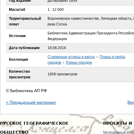
Год издания
датировано 1859
е
Масштаб
1 : 12 600
с
Территориальный
Воронежское наместничество, Липецкая область, 
охват
река Сосна
ь
Библиотека Администрации Президента Российск
Источник
Федерации
Дата публикации
18.08.2016
Старинные атласы и карты
›
Планы и гербы
Коллекция
городов
›
Планы городов
Количество
1858 просмотров
просмотров
© Библиотека АП РФ
< Предыдущий материал
Ве
РУССКОЕ ГЕОГРАФИЧЕСКОЕ
ПРОЕКТЫ И
ОБЩЕСТВО
Молодежный клу