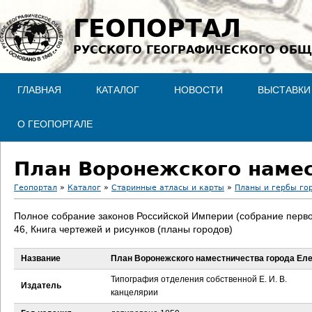
Jump to navigation
ГЕОПОРТАЛ
РУССКОГО ГЕОГРАФИЧЕСКОГО ОБЩ
ГЛАВНАЯ
КАТАЛОГ
НОВОСТИ
ВЫСТАВКИ
О ГЕОПОРТАЛЕ
План Воронежского намес
Геопортал
»
Каталог
»
Старинные атласы и карты
»
Планы и гербы го
В
Полное собрание законов Российской Империи (собрание перво
46, Книга чертежей и рисунков (планы городов)
ы
Название
План Воронежского наместничества города Ел
з
Типография отделения собственной Е. И. В.
Издатель
д
канцелярии