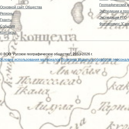
Географический д
Основной сайт Общества
Экспедиции и пр
Регионы
Экспедиции РГО
Гранты
Фотоконкурс "Сам
События
Контакты
© ВОО "Русское географическое общество", 2013-2026 г.
Условия использования материалов
Политика защиты и обработки персонал