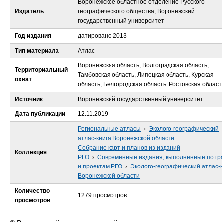
Воронежское областное отделение Русского
е
Издатель
географического общества, Воронежский
государственный университет
с
Год издания
датировано 2013
ь
Тип материала
Атлас
Воронежская область, Волгоградская область,
Территориальный
Тамбовская область, Липецкая область, Курская
охват
область, Белгородская область, Ростовская област
Источник
Воронежский государственный университет
Дата публикации
12.11.2019
Региональные атласы
›
Эколого-географический
атлас-книга Воронежской области
Собрание карт и планов из изданий
Коллекция
РГО
›
Современные издания, выполненные по гр
и проектам РГО
›
Эколого-географический атлас-
Воронежской области
Количество
1279 просмотров
просмотров