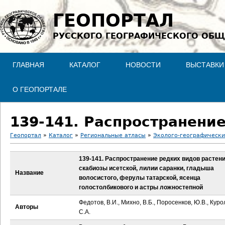
Jump to navigation
ГЕОПОРТАЛ
РУССКОГО ГЕОГРАФИЧЕСКОГО ОБЩ
ГЛАВНАЯ
КАТАЛОГ
НОВОСТИ
ВЫСТАВКИ
О ГЕОПОРТАЛЕ
Геопортал
»
Каталог
»
Региональные атласы
»
Эколого-географически
В
139-141. Распространение редких видов растени
скабиозы исетской, лилии саранки, гладыша
ы
Название
волосистого, ферулы татарской, ясенца
голостолбикового и астры ложностепной
з
Федотов, В.И., Михно, В.Б., Поросенков, Ю.В., Куро
Авторы
д
С.А.