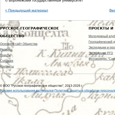
© Воронежский государственный университет
< Предыдущий материал
Ве
РУССКОЕ ГЕОГРАФИЧЕСКОЕ
ПРОЕКТЫ И
ОБЩЕСТВО
Молодежный клу
Географический д
Основной сайт Общества
Экспедиции и пр
Регионы
Экспедиции РГО
Гранты
Фотоконкурс "Сам
События
Контакты
© ВОО "Русское географическое общество", 2013-2026 г.
Условия использования материалов
Политика защиты и обработки персонал