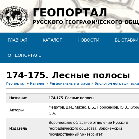
Jump to navigation
ГЕОПОРТАЛ
РУССКОГО ГЕОГРАФИЧЕСКОГО ОБЩ
ГЛАВНАЯ
КАТАЛОГ
НОВОСТИ
ВЫСТАВКИ
О ГЕОПОРТАЛЕ
174-175. Лесные полосы
Геопортал
»
Каталог
»
Региональные атласы
»
Эколого-географически
В
Название
174-175. Лесные полосы
ы
Федотов, В.И., Михно, В.Б., Поросенков, Ю.В., Куро
Авторы
С.А.
з
Воронежское областное отделение Русского
Издатель
географического общества, Воронежский
д
государственный университет