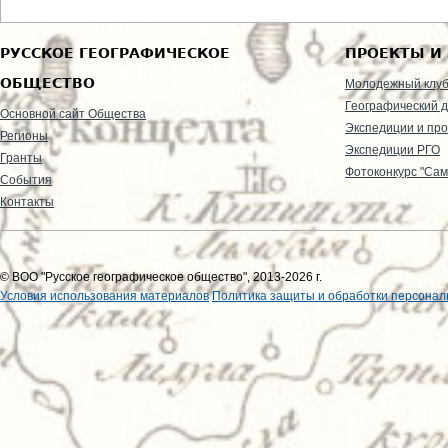
РУССКОЕ ГЕОГРАФИЧЕСКОЕ
ПРОЕКТЫ И
ОБЩЕСТВО
Молодежный клу
Географический д
Основной сайт Общества
Экспедиции и пр
Регионы
Экспедиции РГО
Гранты
Фотоконкурс "Сам
События
Контакты
© ВОО "Русское географическое общество", 2013-2026 г.
Условия использования материалов
Политика защиты и обработки персонал