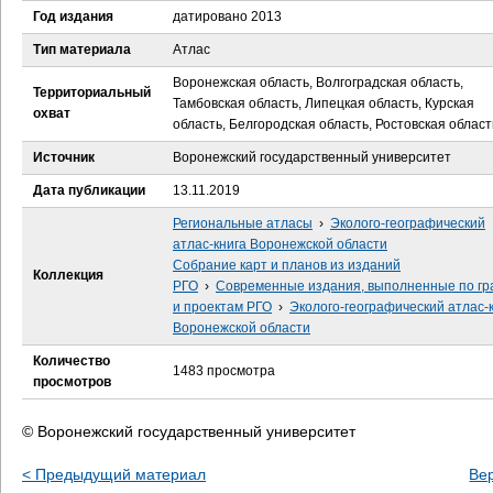
е
Год издания
датировано 2013
с
Тип материала
Атлас
Воронежская область, Волгоградская область,
ь
Территориальный
Тамбовская область, Липецкая область, Курская
охват
область, Белгородская область, Ростовская област
Источник
Воронежский государственный университет
Дата публикации
13.11.2019
Региональные атласы
›
Эколого-географический
атлас-книга Воронежской области
Собрание карт и планов из изданий
Коллекция
РГО
›
Современные издания, выполненные по гр
и проектам РГО
›
Эколого-географический атлас-
Воронежской области
Количество
1483 просмотра
просмотров
© Воронежский государственный университет
< Предыдущий материал
Ве