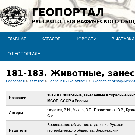
Jump to navigation
ГЕОПОРТАЛ
РУССКОГО ГЕОГРАФИЧЕСКОГО ОБЩ
ГЛАВНАЯ
КАТАЛОГ
НОВОСТИ
ВЫСТАВКИ
О ГЕОПОРТАЛЕ
Геопортал
»
Каталог
»
Региональные атласы
»
Эколого-географически
В
181-183. Животные, занесённые в "Красные кни
Название
МСОП, СССР и России
ы
Федотов, В.И., Михно, В.Б., Поросенков, Ю.В., Куро
Авторы
з
С.А.
Воронежское областное отделение Русского
д
Издатель
географического общества, Воронежский