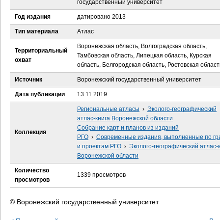
государственный университет
е
Год издания
датировано 2013
с
Тип материала
Атлас
ь
Воронежская область, Волгоградская область,
Территориальный
Тамбовская область, Липецкая область, Курская
охват
область, Белгородская область, Ростовская област
Источник
Воронежский государственный университет
Дата публикации
13.11.2019
Региональные атласы
›
Эколого-географический
атлас-книга Воронежской области
Собрание карт и планов из изданий
Коллекция
РГО
›
Современные издания, выполненные по гр
и проектам РГО
›
Эколого-географический атлас-
Воронежской области
Количество
1339 просмотров
просмотров
© Воронежский государственный университет