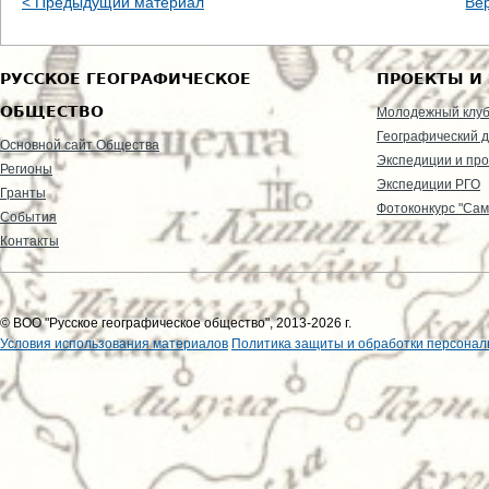
< Предыдущий материал
Ве
РУССКОЕ ГЕОГРАФИЧЕСКОЕ
ПРОЕКТЫ И
ОБЩЕСТВО
Молодежный клу
Географический д
Основной сайт Общества
Экспедиции и пр
Регионы
Экспедиции РГО
Гранты
Фотоконкурс "Сам
События
Контакты
© ВОО "Русское географическое общество", 2013-2026 г.
Условия использования материалов
Политика защиты и обработки персонал