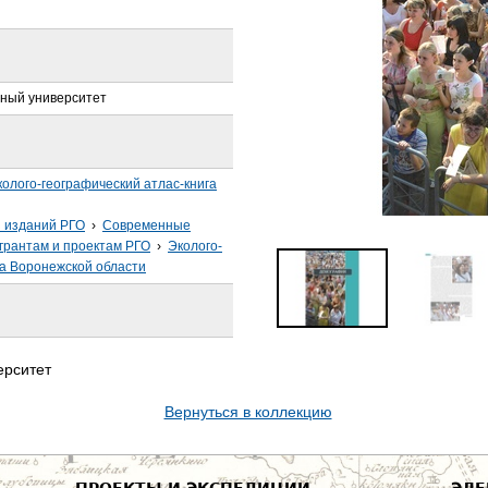
нный университет
колого-географический атлас-книга
з изданий РГО
›
Современные
грантам и проектам РГО
›
Эколого-
га Воронежской области
ерситет
Вернуться в коллекцию
ПРОЕКТЫ И ЭКСПЕДИЦИИ
ЭЛЕ