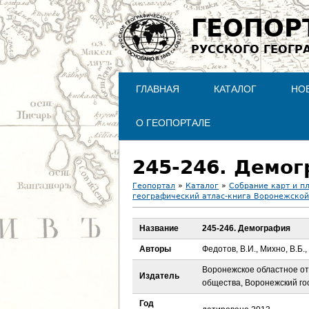
ГЕОПОР
РУССКОГО ГЕОГР
ГЛАВНАЯ
КАТАЛОГ
НО
О ГЕОПОРТАЛЕ
245-246. Демо
Геопортал
»
Каталог
»
Собрание карт и п
географический атлас-книга Воронежской
В
Название
245-246. Демография
ы
Авторы
Федотов, В.И., Михно, В.Б.,
з
Воронежское областное от
Издатель
общества, Воронежский го
д
Год