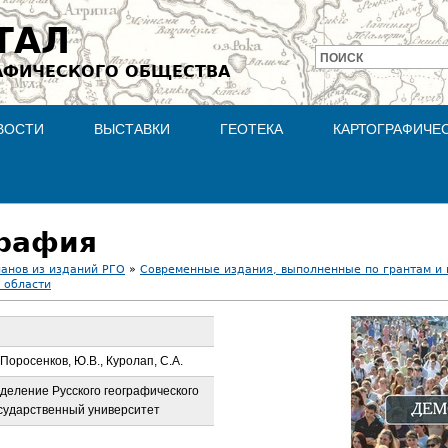
Jump to navigation
ТАЛ
ПОИСК
АФИЧЕСКОГО ОБЩЕСТВА
Форма
поиска
ВОСТИ
ВЫСТАВКИ
ГЕОТЕКА
КАРТОГРАФИЧЕ
графия
ланов из изданий РГО
»
Современные издания, выполненные по грантам и
 области
 Поросенков, Ю.В., Куролап, С.А.
деление Русского географического
сударственный университет