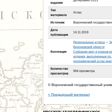
датировано 2013
е
издания
Тип
с
Атлас
материала
ь
Источник
Воронежский государстве
Дата
14.11.2019
публикации
Региональные атласы
›
Э
Воронежской области
Коллекция
Собрание карт и планов и
издания, выполненные по 
географический атлас-кни
Количество
994 просмотра
просмотров
© Воронежский государственный унив
< Предыдущий материал
РУССКОЕ ГЕОГРАФИЧЕСКОЕ