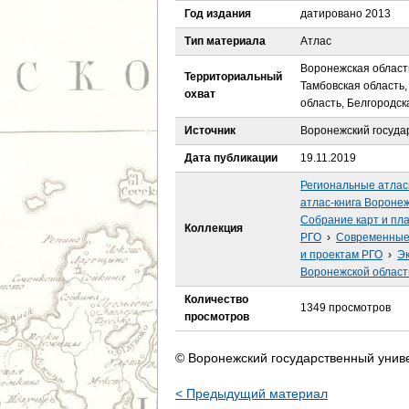
е
Год издания
датировано 2013
с
Тип материала
Атлас
Воронежская область
ь
Территориальный
Тамбовская область,
охват
область, Белгородск
Источник
Воронежский госуда
Дата публикации
19.11.2019
Региональные атла
атлас-книга Вороне
Собрание карт и пл
Коллекция
РГО
›
Современные 
и проектам РГО
›
Эк
Воронежской област
Количество
1349 просмотров
просмотров
© Воронежский государственный унив
< Предыдущий материал