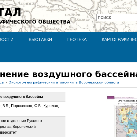
Jump to navigation
ТАЛ
ПОИСК
АФИЧЕСКОГО ОБЩЕСТВА
Форма
поиска
ВОСТИ
ВЫСТАВКИ
ГЕОТЕКА
КАРТОГРАФИЧЕ
знение воздушного бассейн
асы
»
Эколого-географический атлас-книга Воронежской области
ие воздушного бассейна
, В.Б., Поросенков, Ю.В., Куролап,
ное отделение Русского
щества, Воронежский
иверситет