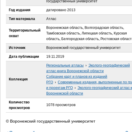
государственный университет
е
Год издания
датировано 2013
с
Тип материала
Атлас
ь
Воронежская область, Волгоградская область,
Территориальный
Тамбовская область, Липецкая область, Курская
охват
область, Белгородская область, Ростовская област
Источник
Воронежский государственный университет
Дата публикации
19.11.2019
Региональные атласы
›
Эколого-географический
атлас-книга Воронежской области
Собрание карт и планов из изданий
Коллекция
РГО
›
Современные издания, выполненные по гр
и проектам РГО
›
Эколого-географический атлас-
Воронежской области
Количество
1078 просмотров
просмотров
© Воронежский государственный университет