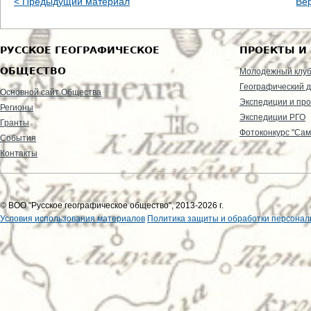
< Предыдущий материал
Ве
РУССКОЕ ГЕОГРАФИЧЕСКОЕ
ПРОЕКТЫ И
ОБЩЕСТВО
Молодежный клу
Географический д
Основной сайт Общества
Экспедиции и пр
Регионы
Экспедиции РГО
Гранты
Фотоконкурс "Сам
События
Контакты
© ВОО "Русское географическое общество", 2013-2026 г.
Условия использования материалов
Политика защиты и обработки персонал