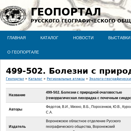
Jump to navigation
ГЕОПОРТАЛ
РУССКОГО ГЕОГРАФИЧЕСКОГО ОБЩ
ГЛАВНАЯ
КАТАЛОГ
НОВОСТИ
ВЫСТАВКИ
О ГЕОПОРТАЛЕ
Геопортал
»
Каталог
»
Региональные атласы
»
Эколого-географически
В
499-502. Болезни с природной очаговостью
Название
(геморрагическая лихорадка с почечным синдр
ы
Федотов, В.И., Михно, В.Б., Поросенков, Ю.В., Куро
Авторы
з
С.А.
Воронежское областное отделение Русского
д
Издатель
географического общества, Воронежский