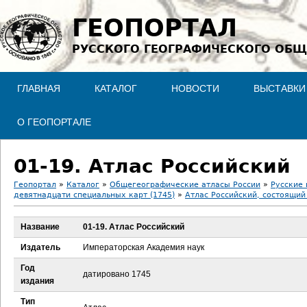
Jump to navigation
ГЕОПОРТАЛ
РУССКОГО ГЕОГРАФИЧЕСКОГО ОБЩ
ГЛАВНАЯ
КАТАЛОГ
НОВОСТИ
ВЫСТАВКИ
О ГЕОПОРТАЛЕ
01-19. Атлас Российский
Геопортал
»
Каталог
»
Общегеографические атласы России
»
Русские 
девятнадцати специальных карт (1745)
»
Атлас Российский, состоящий
В
Название
01-19. Атлас Российский
ы
Издатель
Императорская Академия наук
з
Год
датировано 1745
издания
д
Тип