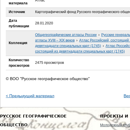
Атлас
е
материала
Источник
Картографический фонд Русского географического обще
с
Дата
28.01.2020
ь
публикации
Общегеографические атласы России
›
Русские генерал
атласы XVIII – XIX веков
›
Атлас Российский, состоящий 
Коллекция
девятнадцати специальных карт (1745)
›
Атлас Российс
состоящий из девятнадцати специальных карт (1745)
Количество
2475 просмотров
просмотров
© ВОО "Русское географическое общество"
< Предыдущий материал
Ве
РУССКОЕ ГЕОГРАФИЧЕСКОЕ
ПРОЕКТЫ И
ОБЩЕСТВО
Молодежный клу