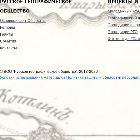
РУССКОЕ ГЕОГРАФИЧЕСКОЕ
ПРОЕКТЫ И
ОБЩЕСТВО
Молодежный клу
Географический д
Основной сайт Общества
Экспедиции и пр
Регионы
Экспедиции РГО
Гранты
Фотоконкурс "Сам
События
Контакты
© ВОО "Русское географическое общество", 2013-2026 г.
Условия использования материалов
Политика защиты и обработки персонал