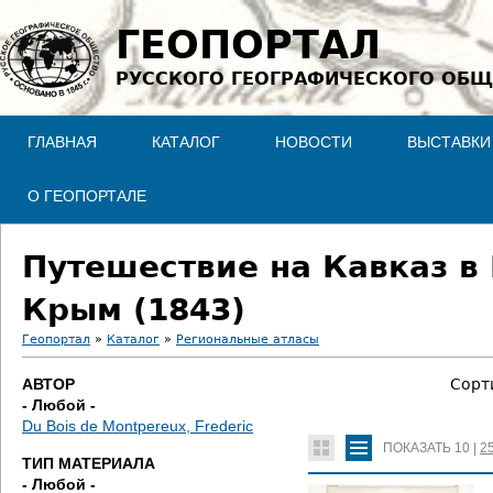
Jump to navigation
ГЕОПОРТАЛ
РУССКОГО ГЕОГРАФИЧЕСКОГО ОБЩ
ГЛАВНАЯ
КАТАЛОГ
НОВОСТИ
ВЫСТАВКИ
О ГЕОПОРТАЛЕ
Путешествие на Кавказ в
Крым (1843)
Геопортал
»
Каталог
»
Региональные атласы
В
АВТОР
Сорт
- Любой -
ы
Du Bois de Montpereux, Frederic
ПОКАЗАТЬ
10
|
2
з
ТИП МАТЕРИАЛА
- Любой -