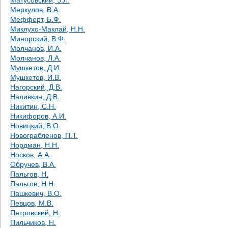
Матусовский, З.Л.
Меркулов, В.А.
Мефферт, Б.Ф.
Миклухо-Маклай, Н.Н.
Минорский, В.Ф.
Молчанов, И.А.
Молчанов, Л.А.
Мушкетов, Д.И.
Мушкетов, И.В.
Нагорский, Д.В.
Наливкин, Д.В.
Никитин, С.Н.
Никифоров, А.И.
Новицкий, В.О.
Новограбленов, П.Т.
Нордман, Н.Н.
Носков, А.А.
Обручев, В.А.
Пальгов, Н.
Пальгов, Н.Н.
Пашкевич, В.О.
Певцов, М.В.
Петровский, Н.
Пильчиков, Н.