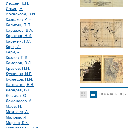
Иессен, К.П.
Ильин, А.
Иохельсон, В.И.
Казнаков, А.Н.
Калитин, П.П.
Караваев, В.А.
Каракаш, Н.И.
Карелин, Г.С.
Карк, И.
Кери, А.
Козлов, П.К.
Комаров, В.Л.
Крылов, П.Н.
Кузнецов, И.Г.
Кузнецов, Н.И.
Лангваген, В.В.
Лебедев, В.Н.
ПОКАЗАТЬ
10
|
2
Лесгафт, О.
Ломоносов, А.
Маев, Н.
Макшеев, А.
Малома, Я.
Марков, К.К.