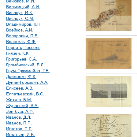
Венюков, М.И.
Вилькицкий, А.И.
Вислоух, И.К.
Вислоух, С.М.
Владимиров, К.Н.
Воейков, А.И.
Воларович, П.Е.
Врангель, Ф.Ф.
Герритс, Гессель
Гилзен, К.К.
Григорьев, С.А.
Громбчевский, Б.Л.
Грум-Гржимайло, Г.Е.
Дриженко, Ф.К.
Дунин-Горкавич, А.А.
Елисеев, А.В.
Елпатьевский, В.С.
Житков, Б.М.
Журавский, В.А.
Зенгбуш, А.Ф.
Иванов, Д.Л.
Иванов, П.П.
Игнатов, П.Г.
Игнатьев, И.В.