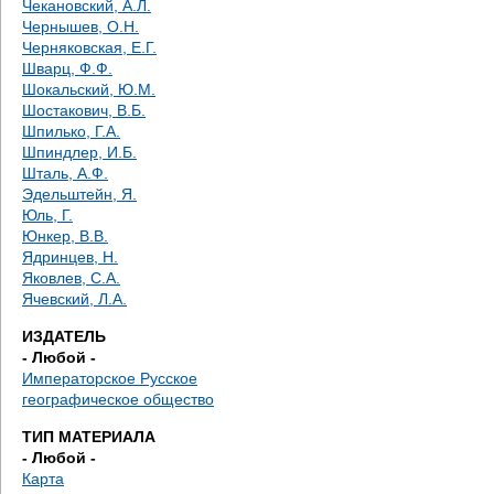
Чекановский, А.Л.
Чернышев, О.Н.
Черняковская, Е.Г.
Шварц, Ф.Ф.
Шокальский, Ю.М.
Шостакович, В.Б.
Шпилько, Г.А.
Шпиндлер, И.Б.
Шталь, А.Ф.
Эдельштейн, Я.
Юль, Г.
Юнкер, В.В.
Ядринцев, Н.
Яковлев, С.А.
Ячевский, Л.А.
ИЗДАТЕЛЬ
- Любой -
Императорское Русское
географическое общество
ТИП МАТЕРИАЛА
- Любой -
Карта