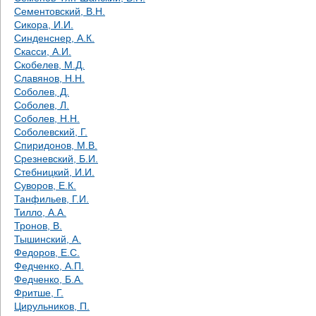
Сементовский, В.Н.
Сикора, И.И.
Синденснер, А.К.
Скасси, А.И.
Скобелев, М.Д.
Славянов, Н.Н.
Соболев, Д.
Соболев, Л.
Соболев, Н.Н.
Соболевский, Г.
Спиридонов, М.В.
Срезневский, Б.И.
Стебницкий, И.И.
Суворов, Е.К.
Танфильев, Г.И.
Тилло, А.А.
Тронов, В.
Тышинский, А.
Федоров, Е.С.
Федченко, А.П.
Федченко, Б.А.
Фритше, Г.
Цирульников, П.