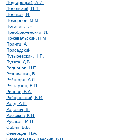
Подгарецкий, А.И.
Полонский, П.П.
Поляков, И.
Поморцев, М.М.
Потанин, Г.Н.
Преображенский, И.
Пржевальский, Н.М.
Принтц, А.
Присадский
Пузыревский, Н.П.
Путята, Д.В.
Радионов, Н.Е.
Резниченко, В
Рейнгард, А.Л.
Ренгартен, В.П.
Риппас, Б.А.
Роборовский, В.И.
Родд, А.Е.
Родевич, В.
Россиков, К.Н.
Русаков, М.П.
Сабин, Б.В.
Северцов, Н.А.
Семенов-Тян-Шанский, В.П.