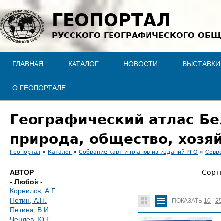
Jump to navigation
ГЕОПОРТАЛ
РУССКОГО ГЕОГРАФИЧЕСКОГО ОБЩ
ГЛАВНАЯ
КАТАЛОГ
НОВОСТИ
ВЫСТАВКИ
О ГЕОПОРТАЛЕ
Географический атлас Бе
природа, общество, хозя
Геопортал
»
Каталог
»
Собрание карт и планов из изданий РГО
»
Совр
В
АВТОР
Сорт
- Любой -
ы
Корнилов, А.Г.
Петин, А.Н.
ПОКАЗАТЬ
10
|
2
з
Петина, В.И.
Чендев, Ю.Г.