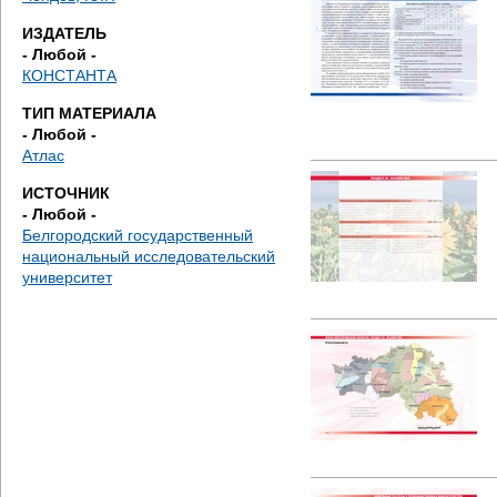
д
ИЗДАТЕЛЬ
е
- Любой -
КОНСТАНТА
с
ТИП МАТЕРИАЛА
- Любой -
ь
Атлас
ИСТОЧНИК
- Любой -
Белгородский государственный
национальный исследовательский
университет