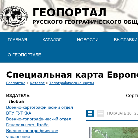
Jump to navigation
ГЕОПОРТАЛ
РУССКОГО ГЕОГРАФИЧЕСКОГО ОБЩ
ГЛАВНАЯ
КАТАЛОГ
НОВОСТИ
ВЫСТАВКИ
О ГЕОПОРТАЛЕ
Специальная карта Европе
Геопортал
»
Каталог
»
Топографические карты
В
ИЗДАТЕЛЬ
Сорт
- Любой -
ы
Военно-картографический отдел
ВТУ ГУРККА
ПОКАЗАТЬ
10
|
2
з
Военно-топографический отдел
Генерального Штаба
д
Военно-топографическое
управление