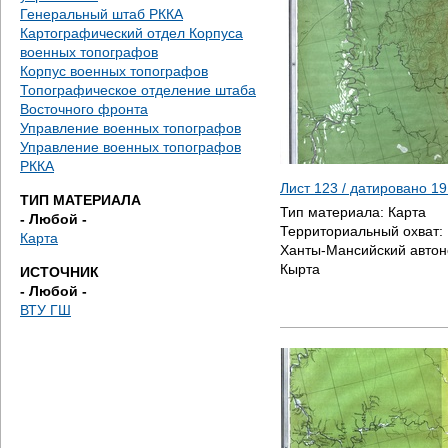
е
Генеральный штаб РККА
Картографический отдел Корпуса
с
военных топографов
Корпус военных топографов
ь
Топографическое отделение штаба
Восточного фронта
Управление военных топографов
Управление военных топографов
РККА
Лист 123 / датировано
19
ТИП МАТЕРИАЛА
Тип материала:
Карта
- Любой -
Территориальный охват:
Карта
Ханты-Мансийский автоно
Кырта
ИСТОЧНИК
- Любой -
ВТУ ГШ