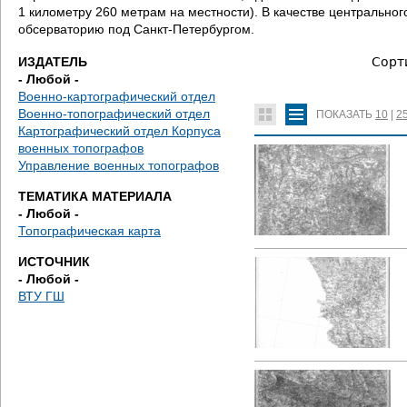
д
1 километру 260 метрам на местности). В качестве центральн
обсерваторию под Санкт-Петербургом.
е
ИЗДАТЕЛЬ
Сорт
с
- Любой -
Военно-картографический отдел
ь
Военно-топографический отдел
ПОКАЗАТЬ
10
|
2
Картографический отдел Корпуса
военных топографов
Управление военных топографов
ТЕМАТИКА МАТЕРИАЛА
- Любой -
Топографическая карта
ИСТОЧНИК
- Любой -
ВТУ ГШ