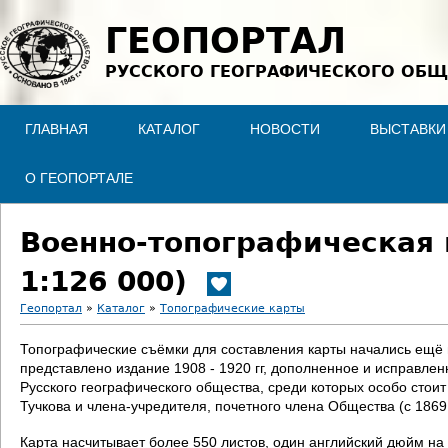
Jump to navigation
ГЕОПОРТАЛ
РУССКОГО ГЕОГРАФИЧЕСКОГО ОБЩ
ГЛАВНАЯ
КАТАЛОГ
НОВОСТИ
ВЫСТАВКИ
О ГЕОПОРТАЛЕ
Военно-топографическая 
1:126 000)
Геопортал
»
Каталог
»
Топографические карты
В
Топографические съёмки для составления карты начались ещё в 
представлено издание 1908 - 1920 гг, дополненное и исправле
ы
Русского географического общества, среди которых особо стои
Тучкова и члена-учредителя, почетного члена Общества (с 186
з
Карта насчитывает более 550 листов, один английский дюйм на 