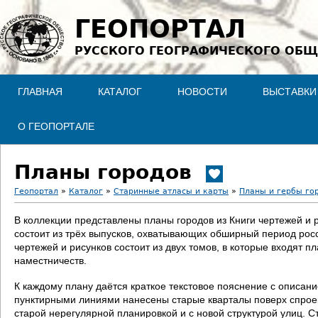
Jump to navigation
ГЕОПОРТАЛ
РУССКОГО ГЕОГРАФИЧЕСКОГО ОБЩ
ГЛАВНАЯ
КАТАЛОГ
НОВОСТИ
ВЫСТАВКИ
О ГЕОПОРТАЛЕ
Планы городов
Геопортал
»
Каталог
»
Старинные атласы и карты
»
Планы и гербы го
В
В коллекции представлены планы городов из Книги чертежей и 
состоит из трёх выпусков, охватывающих обширный период росс
ы
чертежей и рисунков состоит из двух томов, в которые входят п
наместничеств.
з
К каждому плану даётся краткое текстовое пояснение с описан
д
пунктирными линиями нанесены старые кварталы поверх спроект
старой нерегулярной планировкой и с новой структурой улиц. С