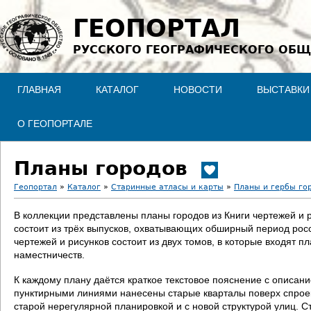
Jump to navigation
ГЕОПОРТАЛ
РУССКОГО ГЕОГРАФИЧЕСКОГО ОБЩ
ГЛАВНАЯ
КАТАЛОГ
НОВОСТИ
ВЫСТАВКИ
О ГЕОПОРТАЛЕ
Планы городов
Геопортал
»
Каталог
»
Старинные атласы и карты
»
Планы и гербы го
В
В коллекции представлены планы городов из Книги чертежей и 
состоит из трёх выпусков, охватывающих обширный период росс
ы
чертежей и рисунков состоит из двух томов, в которые входят п
наместничеств.
з
К каждому плану даётся краткое текстовое пояснение с описан
д
пунктирными линиями нанесены старые кварталы поверх спроект
старой нерегулярной планировкой и с новой структурой улиц. С