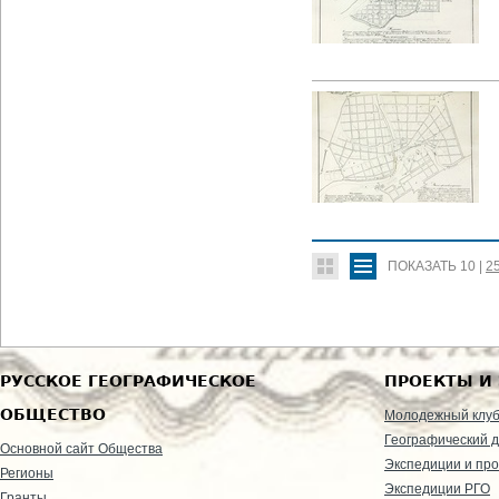
ПОКАЗАТЬ
10
|
2
РУССКОЕ ГЕОГРАФИЧЕСКОЕ
ПРОЕКТЫ И
ОБЩЕСТВО
Молодежный клу
Географический д
Основной сайт Общества
Экспедиции и пр
Регионы
Экспедиции РГО
Гранты