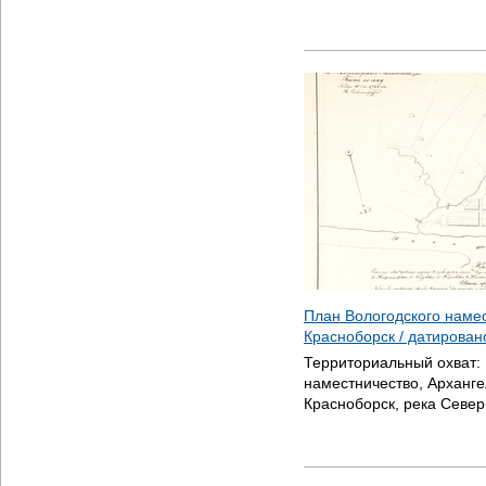
План Вологодского наме
Красноборск / датирова
Территориальный охват:
наместничество, Арханге
Красноборск, река Севе