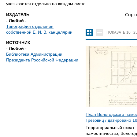
е
указывается отдельно на каждом листе.
с
ИЗДАТЕЛЬ
Сорт
- Любой -
ь
Типография отделения
собственной Е. И. В. канцелярии
ПОКАЗАТЬ
10
|
2
ИСТОЧНИК
- Любой -
Библиотека Администрации
Президента Российской Федерации
План Вологодского наме
Грезовиц / датировано
1
Территориальный охват:
наместничество, Вологод