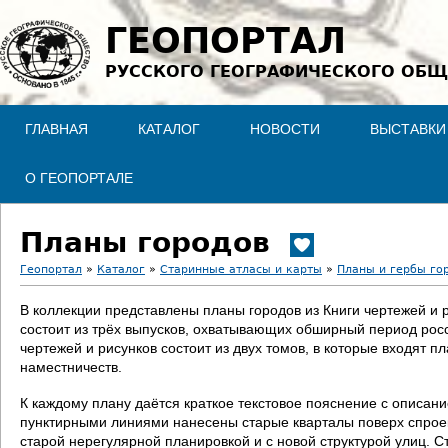
Jump to navigation
ГЕОПОРТАЛ
РУССКОГО ГЕОГРАФИЧЕСКОГО ОБЩ
ГЛАВНАЯ
КАТАЛОГ
НОВОСТИ
ВЫСТАВКИ
О ГЕОПОРТАЛЕ
Планы городов
Геопортал
»
Каталог
»
Старинные атласы и карты
»
Планы и гербы го
В
В коллекции представлены планы городов из Книги чертежей и 
состоит из трёх выпусков, охватывающих обширный период росс
ы
чертежей и рисунков состоит из двух томов, в которые входят п
наместничеств.
з
К каждому плану даётся краткое текстовое пояснение с описан
д
пунктирными линиями нанесены старые кварталы поверх спроект
старой нерегулярной планировкой и с новой структурой улиц. С