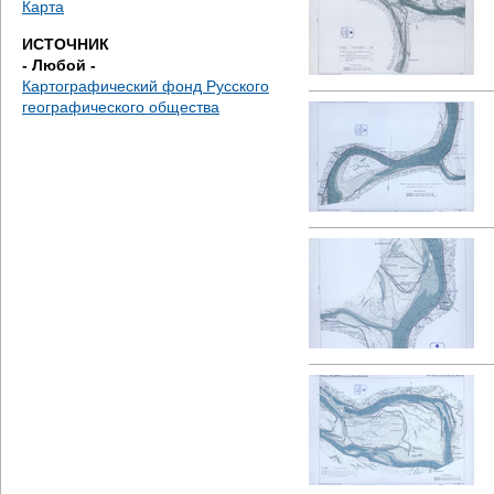
Карта
е
ИСТОЧНИК
с
- Любой -
Картографический фонд Русского
ь
географического общества