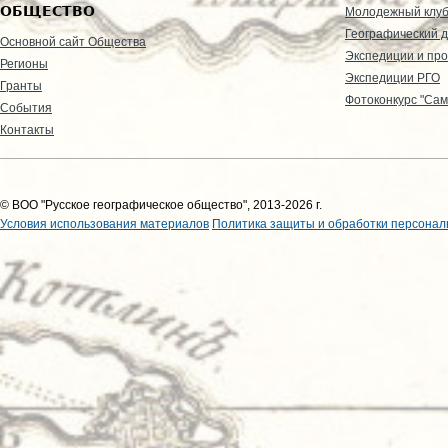
ОБЩЕСТВО
Молодежный клу
Географический д
Основной сайт Общества
Экспедиции и пр
Регионы
Экспедиции РГО
Гранты
Фотоконкурс "Сам
События
Контакты
© ВОО "Русское географическое общество", 2013-2026 г.
Условия использования материалов
Политика защиты и обработки персонал