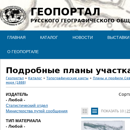
Jump to navigation
ГЕОПОРТАЛ
РУССКОГО ГЕОГРАФИЧЕСКОГО ОБЩ
ГЛАВНАЯ
КАТАЛОГ
НОВОСТИ
ВЫСТАВКИ
О ГЕОПОРТАЛЕ
Подробные планы участка
Геопортал
»
Каталог
»
Топографические карты
»
Планы и профили Се
моря (1888)
В
ИЗДАТЕЛЬ
Сорт
ы
- Любой -
Статистический отдел
з
Министерства путей сообщения
ПОКАЗАТЬ
10
|
2
д
ТИП МАТЕРИАЛА
- Любой -