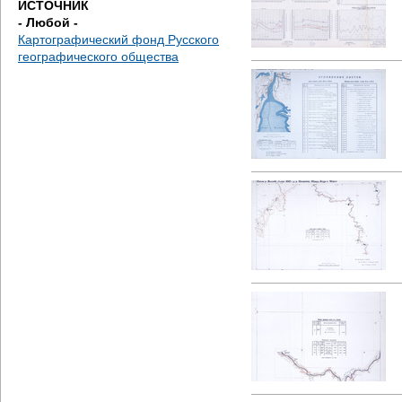
ИСТОЧНИК
е
- Любой -
Картографический фонд Русского
с
географического общества
ь