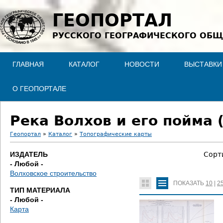
Jump to navigation
ГЕОПОРТАЛ
РУССКОГО ГЕОГРАФИЧЕСКОГО ОБЩ
ГЛАВНАЯ
КАТАЛОГ
НОВОСТИ
ВЫСТАВКИ
О ГЕОПОРТАЛЕ
Река Волхов и его пойма 
Геопортал
»
Каталог
»
Топографические карты
В
ИЗДАТЕЛЬ
Сорт
- Любой -
ы
Волховское строительство
ПОКАЗАТЬ
10
|
2
з
ТИП МАТЕРИАЛА
- Любой -
д
Карта