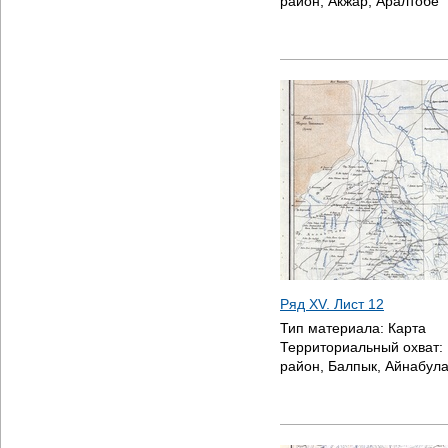
район, Акжар, Аралтобе
Ряд XV. Лист 12
Тип материала:
Карта
Территориальный охват:
район, Балпык, Айнабула