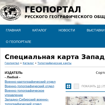
Jump to navigation
ГЕОПОРТАЛ
РУССКОГО ГЕОГРАФИЧЕСКОГО ОБЩ
ГЛАВНАЯ
КАТАЛОГ
НОВОСТИ
ВЫСТАВКИ
О ГЕОПОРТАЛЕ
Специальная карта Запад
Геопортал
»
Каталог
»
Топографические карты
В
ИЗДАТЕЛЬ
Сорт
- Любой -
ы
Военно-картографический отдел
Военно-топографический отдел
ПОКАЗАТЬ
10
|
2
з
Военно-топографическое
управление
д
Западно-Сибирский военно-
топографический отдел