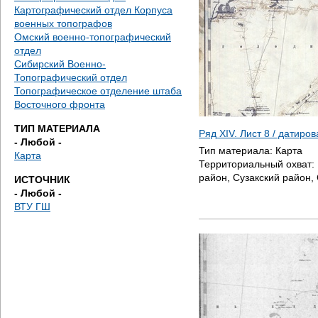
е
Картографический отдел Корпуса
военных топографов
с
Омский военно-топографический
отдел
ь
Сибирский Военно-
Топографический отдел
Топографическое отделение штаба
Восточного фронта
ТИП МАТЕРИАЛА
Ряд XIV. Лист 8 / датиро
- Любой -
Тип материала:
Карта
Карта
Территориальный охват:
район, Сузакский район,
ИСТОЧНИК
- Любой -
ВТУ ГШ