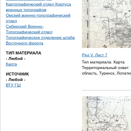
е
Картографический отдел Корпуса
военных топографов
с
Омский военно-топографический
отдел
ь
Сибирский Военно-
Топографический отдел
Топографическое отделение штаба
Восточного фронта
ТИП МАТЕРИАЛА
Ряд V. Лист 7
- Любой -
Тип материала:
Карта
Карта
Территориальный охват:
область, Туринск, Лопатк
ИСТОЧНИК
- Любой -
ВТУ ГШ