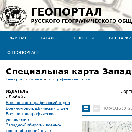
Jump to navigation
ГЕОПОРТАЛ
РУССКОГО ГЕОГРАФИЧЕСКОГО ОБЩ
ГЛАВНАЯ
КАТАЛОГ
НОВОСТИ
ВЫСТАВКИ
О ГЕОПОРТАЛЕ
Специальная карта Запад
Геопортал
»
Каталог
»
Топографические карты
В
ИЗДАТЕЛЬ
Сорт
- Любой -
ы
Военно-картографический отдел
Военно-топографический отдел
ПОКАЗАТЬ
10
|
2
з
Военно-топографическое
управление
д
Западно-Сибирский военно-
топографический отдел