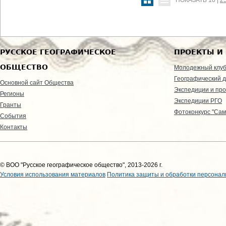
ПОКАЗАТЬ
10
|
2
РУССКОЕ ГЕОГРАФИЧЕСКОЕ
ПРОЕКТЫ И
ОБЩЕСТВО
Молодежный клу
Географический д
Основной сайт Общества
Экспедиции и пр
Регионы
Экспедиции РГО
Гранты
Фотоконкурс "Сам
События
Контакты
© ВОО "Русское географическое общество", 2013-2026 г.
Условия использования материалов
Политика защиты и обработки персонал