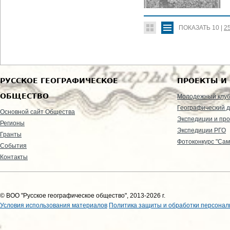
ПОКАЗАТЬ
10
|
2
РУССКОЕ ГЕОГРАФИЧЕСКОЕ
ПРОЕКТЫ И
ОБЩЕСТВО
Молодежный клу
Географический д
Основной сайт Общества
Экспедиции и пр
Регионы
Экспедиции РГО
Гранты
Фотоконкурс "Сам
События
Контакты
© ВОО "Русское географическое общество", 2013-2026 г.
Условия использования материалов
Политика защиты и обработки персонал