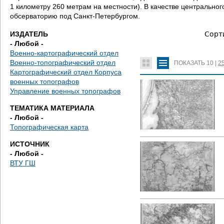
д
1 километру 260 метрам на местности). В качестве центральн
обсерваторию под Санкт-Петербургом.
е
ИЗДАТЕЛЬ
Сорт
с
- Любой -
Военно-картографический отдел
ь
Военно-топографический отдел
ПОКАЗАТЬ
10
|
2
Картографический отдел Корпуса
военных топографов
Управление военных топографов
ТЕМАТИКА МАТЕРИАЛА
- Любой -
Топографическая карта
ИСТОЧНИК
- Любой -
ВТУ ГШ