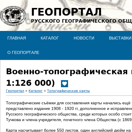
Jump to navigation
ГЕОПОРТАЛ
РУССКОГО ГЕОГРАФИЧЕСКОГО ОБЩ
ГЛАВНАЯ
КАТАЛОГ
НОВОСТИ
ВЫСТАВКИ
О ГЕОПОРТАЛЕ
Военно-топографическая 
1:126 000)
Геопортал
»
Каталог
»
Топографические карты
В
Топографические съёмки для составления карты начались ещё в 
представлено издание 1908 - 1920 гг, дополненное и исправле
ы
Русского географического общества, среди которых особо стои
Тучкова и члена-учредителя, почетного члена Общества (с 186
з
Карта насчитывает более 550 листов, один английский дюйм на 