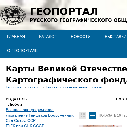
Jump to navigation
ГЕОПОРТАЛ
РУССКОГО ГЕОГРАФИЧЕСКОГО ОБЩ
ГЛАВНАЯ
КАТАЛОГ
НОВОСТИ
ВЫСТАВКИ
О ГЕОПОРТАЛЕ
Карты Великой Отечестве
Картографического фонд
Геопортал
»
Каталог
»
Выставки и специальные проекты
В
ИЗДАТЕЛЬ
Сорт
- Любой -
ы
Военно-топографическое
управление Генштаба Вооруженных
ПОКАЗАТЬ
10
|
2
з
Сил Союза ССР
ГУГК при СНК СССР