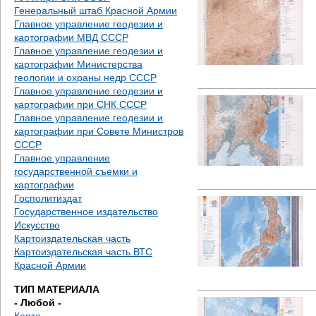
д
Генеральный штаб Красной Армии
Главное управление геодезии и
е
картографии МВД СССР
Главное управление геодезии и
с
картографии Министерства
геологии и охраны недр СССР
ь
Главное управление геодезии и
картографии при СНК СССР
Главное управление геодезии и
картографии при Совете Министров
СССР
Главное управление
государственной съемки и
картографии
Госполитиздат
Государственное издательство
Искусство
Картоиздательская часть
Картоиздательская часть ВТС
Красной Армии
ТИП МАТЕРИАЛА
- Любой -