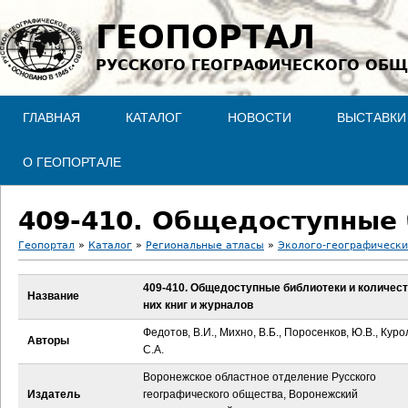
Jump to navigation
ГЕОПОРТАЛ
РУССКОГО ГЕОГРАФИЧЕСКОГО ОБЩ
ГЛАВНАЯ
КАТАЛОГ
НОВОСТИ
ВЫСТАВКИ
О ГЕОПОРТАЛЕ
Геопортал
»
Каталог
»
Региональные атласы
»
Эколого-географически
В
409-410. Общедоступные библиотеки и количест
Название
них книг и журналов
ы
Федотов, В.И., Михно, В.Б., Поросенков, Ю.В., Куро
Авторы
з
С.А.
Воронежское областное отделение Русского
д
Издатель
географического общества, Воронежский