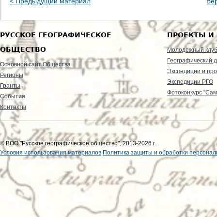
< Предыдущий материал
Ве
РУССКОЕ ГЕОГРАФИЧЕСКОЕ
ПРОЕКТЫ И
ОБЩЕСТВО
Молодежный клу
Географический д
Основной сайт Общества
Экспедиции и пр
Регионы
Экспедиции РГО
Гранты
Фотоконкурс "Сам
События
Контакты
© ВОО "Русское географическое общество", 2013-2026 г.
Условия использования материалов
Политика защиты и обработки персонал