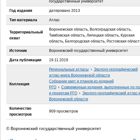
государственный университет
е
Год издания
датировано 2013
с
Тип материала
Атлас
ь
Воронежская область, Волгоградская область,
Территориальный
Тамбовская область, Липецкая область, Курская
охват
область, Белгородская область, Ростовская област
Источник
Воронежский государственный университет
Дата публикации
19.11.2019
Региональные атласы
›
Эколого-географический
атлас-книга Воронежской области
Собрание карт и планов из изданий
Коллекция
РГО
›
Современные издания, выполненные по гр
и проектам РГО
›
Эколого-географический атлас-
Воронежской области
Количество
909 просмотров
просмотров
© Воронежский государственный университет