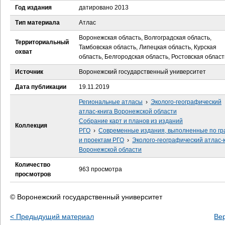
е
Год издания
датировано 2013
с
Тип материала
Атлас
Воронежская область, Волгоградская область,
ь
Территориальный
Тамбовская область, Липецкая область, Курская
охват
область, Белгородская область, Ростовская област
Источник
Воронежский государственный университет
Дата публикации
19.11.2019
Региональные атласы
›
Эколого-географический
атлас-книга Воронежской области
Собрание карт и планов из изданий
Коллекция
РГО
›
Современные издания, выполненные по гр
и проектам РГО
›
Эколого-географический атлас-
Воронежской области
Количество
963 просмотра
просмотров
© Воронежский государственный университет
< Предыдущий материал
Ве