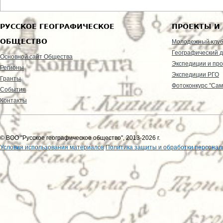
РУССКОЕ ГЕОГРАФИЧЕСКОЕ
ПРОЕКТЫ И
ОБЩЕСТВО
Молодежный клу
Географический д
Основной сайт Общества
Экспедиции и пр
Регионы
Экспедиции РГО
Гранты
Фотоконкурс "Сам
События
Контакты
© ВОО "Русское географическое общество", 2013-2026 г.
Условия использования материалов
Политика защиты и обработки персонал