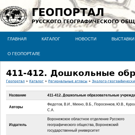
Jump to navigation
ГЕОПОРТАЛ
РУССКОГО ГЕОГРАФИЧЕСКОГО ОБЩ
ГЛАВНАЯ
КАТАЛОГ
НОВОСТИ
ВЫСТАВКИ
О ГЕОПОРТАЛЕ
411-412. Дошкольные об
Геопортал
»
Каталог
»
Региональные атласы
»
Эколого-географически
В
Название
411-412. Дошкольные образовательные учрежд
ы
Федотов, В.И., Михно, В.Б., Поросенков, Ю.В., Куро
Авторы
С.А.
з
Воронежское областное отделение Русского
Издатель
географического общества, Воронежский
д
государственный университет