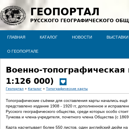
Jump to navigation
ГЕОПОРТАЛ
РУССКОГО ГЕОГРАФИЧЕСКОГО ОБЩ
ГЛАВНАЯ
КАТАЛОГ
НОВОСТИ
ВЫСТАВКИ
О ГЕОПОРТАЛЕ
Военно-топографическая 
1:126 000)
Геопортал
»
Каталог
»
Топографические карты
В
Топографические съёмки для составления карты начались ещё в 
представлено издание 1908 - 1920 гг, дополненное и исправле
ы
Русского географического общества, среди которых особо стои
Тучкова и члена-учредителя, почетного члена Общества (с 186
з
Карта насчитывает более 550 листов, один английский дюйм на 