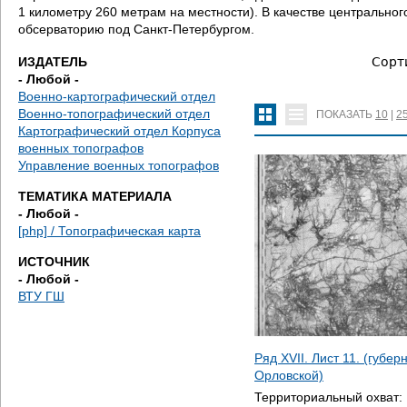
д
1 километру 260 метрам на местности). В качестве центральн
обсерваторию под Санкт-Петербургом.
е
ИЗДАТЕЛЬ
Сорт
с
- Любой -
Военно-картографический отдел
ь
Военно-топографический отдел
ПОКАЗАТЬ
10
|
2
Картографический отдел Корпуса
военных топографов
Управление военных топографов
ТЕМАТИКА МАТЕРИАЛА
- Любой -
[php] / Топографическая карта
ИСТОЧНИК
- Любой -
ВТУ ГШ
Ряд XVII. Лист 11. (губе
Орловской)
Территориальный охват: