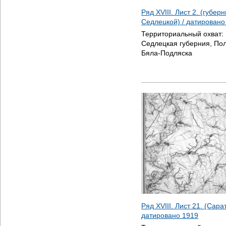
Ряд XVIII. Лист 2. (губер
Седлецкой) / датирован
Территориальный охват:
Седлецкая губерния, Пол
Бяла-Подляска
Ряд XVIII. Лист 21. (Сара
датировано
1919