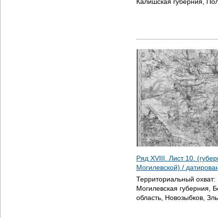
Калишская губерния, По
Ряд XVIII. Лист 10. (губ
Могилевской) / датиров
Территориальный охват:
Могилевская губерния, Б
область, Новозыбков, Зл