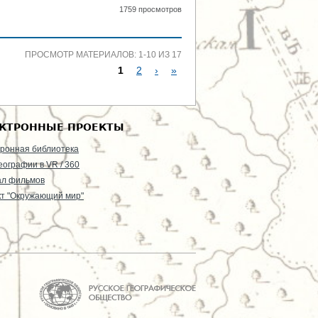
1759 просмотров
ПРОСМОТР МАТЕРИАЛОВ: 1-10 ИЗ 17
1
2
›
»
С
Т
КТРОННЫЕ ПРОЕКТЫ
Р
ронная библиотека
еографии в VR / 360
А
ал фильмов
т "Окружающий мир"
Н
И
Ц
Ы