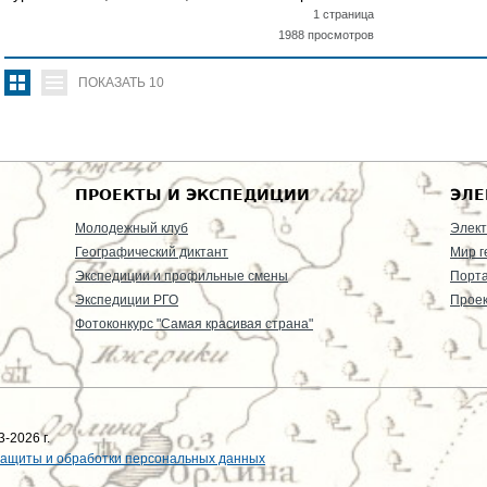
1 страница
1988 просмотров
ПОКАЗАТЬ
10
ПРОЕКТЫ И ЭКСПЕДИЦИИ
ЭЛЕ
Молодежный клуб
Элект
Географический диктант
Мир г
Экспедиции и профильные смены
Порт
Экспедиции РГО
Проек
Фотоконкурс "Самая красивая страна"
-2026 г.
защиты и обработки персональных данных