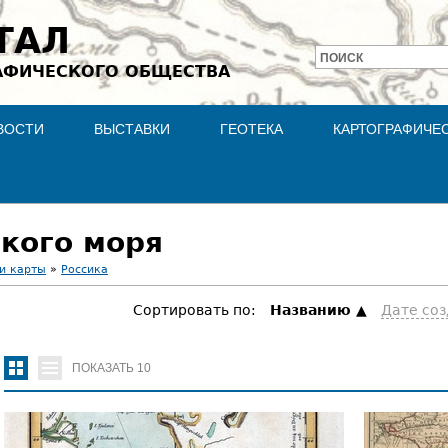
Jump to navigation
ТАЛ
ПОИСК
АФИЧЕСКОГО ОБЩЕСТВА
Форма
поиска
ВОСТИ
ВЫСТАВКИ
ГЕОТЕКА
КАРТОГРАФИЧЕ
кого моря
и карты
»
Россика
Сортировать по:
Hазванию
Дате со
ПОКАЗАТЬ
10