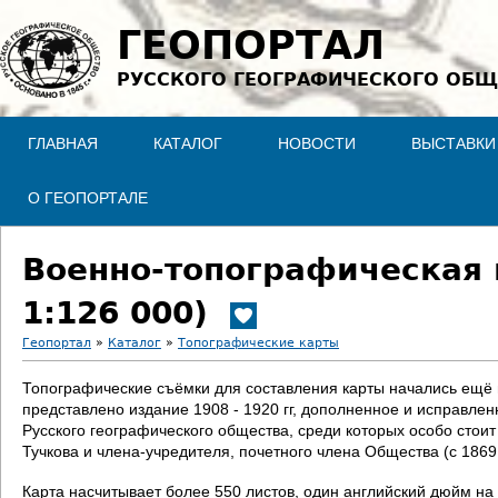
Jump to navigation
ГЕОПОРТАЛ
РУССКОГО ГЕОГРАФИЧЕСКОГО ОБЩ
ГЛАВНАЯ
КАТАЛОГ
НОВОСТИ
ВЫСТАВКИ
О ГЕОПОРТАЛЕ
Военно-топографическая 
1:126 000)
Геопортал
»
Каталог
»
Топографические карты
В
Топографические съёмки для составления карты начались ещё в 
представлено издание 1908 - 1920 гг, дополненное и исправле
ы
Русского географического общества, среди которых особо стои
Тучкова и члена-учредителя, почетного члена Общества (с 186
з
Карта насчитывает более 550 листов, один английский дюйм на 