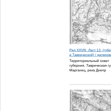
Ряд XXVIII. Лист 13. (гу
и Таврической) / датиро
Территориальный охват:
губерния, Таврическая г
Марганец, река Днепр