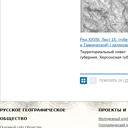
Ряд XXVIII. Лист 15. (гу
и Таврической) / датиро
Территориальный охват:
губерния, Херсонская гу
ПОКАЗАТЬ
10
|
2
РУССКОЕ ГЕОГРАФИЧЕСКОЕ
ПРОЕКТЫ И
ОБЩЕСТВО
Молодежный клу
Географический д
Основной сайт Общества