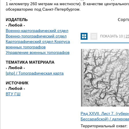
д
1 километру 260 метрам на местности). В качестве центральн
обсерваторию под Санкт-Петербургом.
е
ИЗДАТЕЛЬ
Сорт
с
- Любой -
Военно-картографический отдел
ь
Военно-топографический отдел
ПОКАЗАТЬ
10
|
2
Картографический отдел Корпуса
военных топографов
Управление военных топографов
ТЕМАТИКА МАТЕРИАЛА
- Любой -
[php] / Топографическая карта
ИСТОЧНИК
- Любой -
ВТУ ГШ
Ряд XXVII. Лист 7. (губе
Бессарабской) / датиро
Территориальный охват: