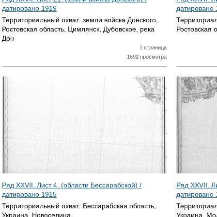
датировано
1919
датировано
Территориальный охват:
земли войска Донского,
Территориал
Ростовская область, Цимлянск, Дубовское, река
Ростовская о
Дон
1 страница
1692 просмотра
Ряд XXVII. Лист 4. (области Бессарабской) /
Ряд XXVII. Л
датировано
1915
датировано
Территориальный охват:
Бессарабская область,
Территориал
Украина, Новоселица
Украина, Мо