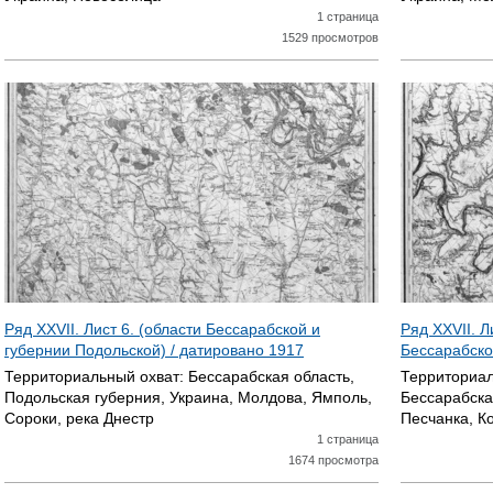
1 страница
1529 просмотров
Ряд XXVII. Лист 6. (области Бессарабской и
Ряд XXVII. Л
губернии Подольской) / датировано
1917
Бессарабско
Территориальный охват:
Бессарабская область,
Территориал
Подольская губерния, Украина, Молдова, Ямполь,
Бессарабска
Сороки, река Днестр
Песчанка, К
1 страница
1674 просмотра