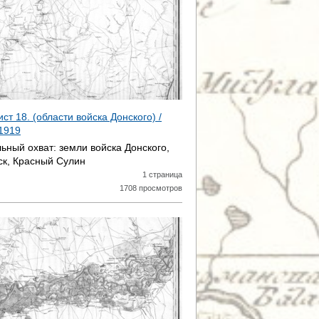
ист 18. (области войска Донского) /
1919
ьный охват:
земли войска Донского,
к, Красный Сулин
1 страница
1708 просмотров