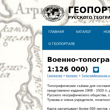
ГЕОПОР
РУССКОГО ГЕОГР
ГЛАВНАЯ
КАТАЛОГ
НО
О ГЕОПОРТАЛЕ
Военно-топогра
1:126 000)
Геопортал
»
Каталог
»
Топографические 
В
Топографические съёмки для составлен
представлено издание 1908 - 1920 гг
ы
Русского географического общества, 
Тучкова и члена-учредителя, почетно
з
Карта насчитывает более 550 листов, 