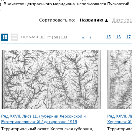
). В качестве центрального меридиана использовался Пулковский
.
Сортировать по:
Hазванию
Дате со
«
‹
…
15
16
17
ПОКАЗАТЬ
10
|
25
|
50
|
100
С
Т
Р
А
Н
И
Ц
Ряд XXVII. Лист 11. (губернии Херсонской и
Ряд XXVII. Л
Екатеринославской) / датировано
1919
Херсонской)
Ы
Территориальный охват:
Херсонская губерния,
Территориал