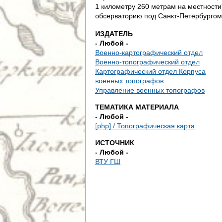
д
1 километру 260 метрам на местности
обсерваторию под Санкт-Петербургом
е
ИЗДАТЕЛЬ
с
- Любой -
Военно-картографический отдел
ь
Военно-топографический отдел
Картографический отдел Корпуса
военных топографов
Управление военных топографов
ТЕМАТИКА МАТЕРИАЛА
- Любой -
[php] / Топографическая карта
ИСТОЧНИК
- Любой -
ВТУ ГШ