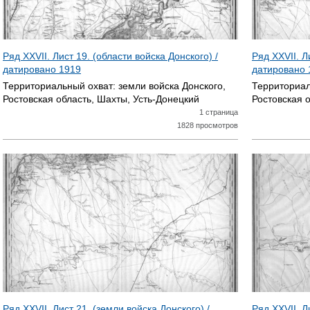
Ряд XXVII. Лист 19. (области войска Донского) /
Ряд XXVII. Л
датировано
1919
датировано
Территориальный охват:
земли войска Донского,
Территориал
Ростовская область, Шахты, Усть-Донецкий
Ростовская 
1 страница
1828 просмотров
Ряд XXVII. Лист 21. (земли войска Донского) /
Ряд XXVII. Л