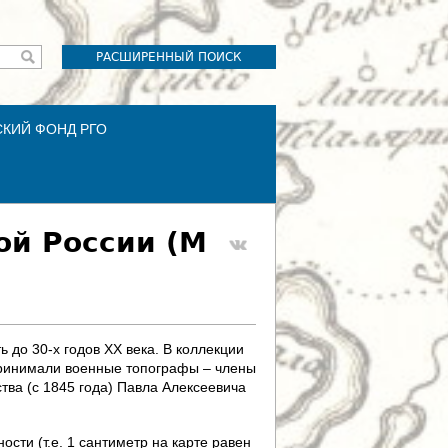
РАСШИРЕННЫЙ ПОИСК
СКИЙ ФОНД РГО
ой России (М
 до 30-х годов XX века. В коллекции
 принимали военные топографы – члены
тва (с 1845 года) Павла Алексеевича
сти (т.е. 1 сантиметр на карте равен