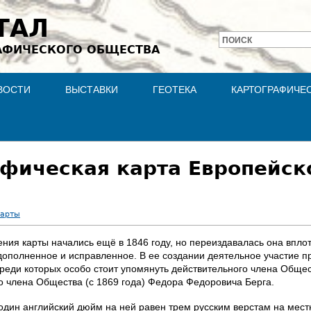
Jump to navigation
ТАЛ
ПОИСК
АФИЧЕСКОГО ОБЩЕСТВА
Форма
поиска
ВОСТИ
ВЫСТАВКИ
ГЕОТЕКА
КАРТОГРАФИЧЕ
фическая карта Европейск
карты
ия карты начались ещё в 1846 году, но переиздавалась она вплоть
, дополненное и исправленное. В ее создании деятельное участие
среди которых особо стоит упомянуть действительного члена Общес
го члена Общества (с 1869 года) Федора Федоровича Берга.
один английский дюйм на ней равен трем русским верстам на местно