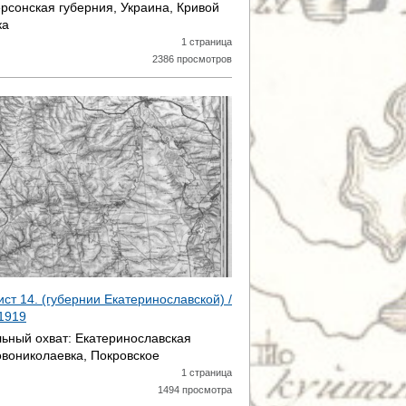
ерсонская губерния, Украина, Кривой
ка
1 страница
2386 просмотров
ист 14. (губернии Екатеринославской) /
1919
ьный охват:
Екатеринославская
овониколаевка, Покровское
1 страница
1494 просмотра