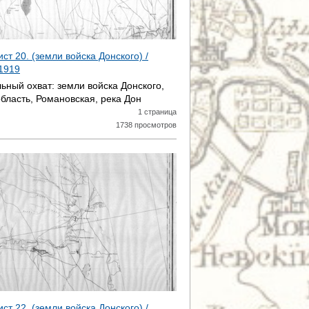
ист 20. (земли войска Донского) /
1919
ьный охват:
земли войска Донского,
область, Романовская, река Дон
1 страница
1738 просмотров
ист 22. (земли войска Донского) /