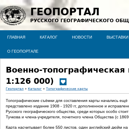
Jump to navigation
ГЕОПОРТАЛ
РУССКОГО ГЕОГРАФИЧЕСКОГО ОБЩ
ГЛАВНАЯ
КАТАЛОГ
НОВОСТИ
ВЫСТАВКИ
О ГЕОПОРТАЛЕ
Военно-топографическая 
1:126 000)
Геопортал
»
Каталог
»
Топографические карты
В
Топографические съёмки для составления карты начались ещё в 
представлено издание 1908 - 1920 гг, дополненное и исправле
ы
Русского географического общества, среди которых особо стои
Тучкова и члена-учредителя, почетного члена Общества (с 186
з
Карта насчитывает более 550 листов, один английский дюйм на 