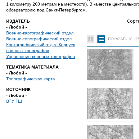
д
1 километру 260 метрам на местности). В качестве центральн
обсерваторию под Санкт-Петербургом.
е
ИЗДАТЕЛЬ
Сорт
с
- Любой -
Военно-картографический отдел
ь
Военно-топографический отдел
ПОКАЗАТЬ
10
|
2
Картографический отдел Корпуса
военных топографов
Управление военных топографов
ТЕМАТИКА МАТЕРИАЛА
- Любой -
Топографическая карта
ИСТОЧНИК
- Любой -
ВТУ ГШ