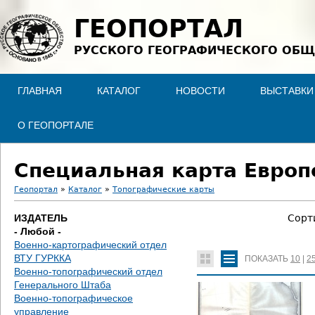
Jump to navigation
ГЕОПОРТАЛ
РУССКОГО ГЕОГРАФИЧЕСКОГО ОБЩ
ГЛАВНАЯ
КАТАЛОГ
НОВОСТИ
ВЫСТАВКИ
О ГЕОПОРТАЛЕ
Специальная карта Европе
Геопортал
»
Каталог
»
Топографические карты
В
ИЗДАТЕЛЬ
Сорт
- Любой -
ы
Военно-картографический отдел
ВТУ ГУРККА
ПОКАЗАТЬ
10
|
2
з
Военно-топографический отдел
Генерального Штаба
д
Военно-топографическое
управление