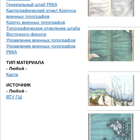
е
Генеральный штаб РККА
Картографический отдел Корпуса
с
военных топографов
Корпус военных топографов
ь
Топографическое отделение штаба
Восточного фронта
Управление военных топографов
Управление военных топографов
РККА
ТИП МАТЕРИАЛА
- Любой -
Карта
ИСТОЧНИК
- Любой -
ВТУ ГШ