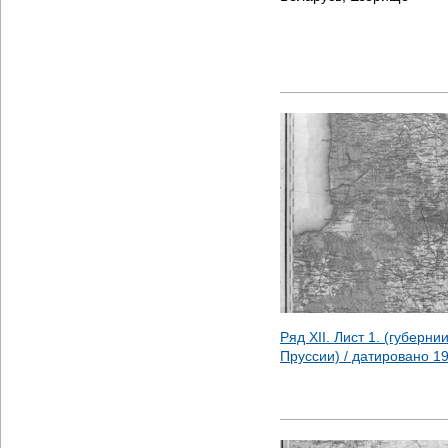
Ряд XII. Лист 1. (губерни
Пруссии) / датировано
1