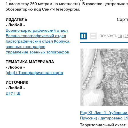
д
1 километру 260 метрам на местности). В качестве центральн
обсерваторию под Санкт-Петербургом.
е
ИЗДАТЕЛЬ
Сорт
с
- Любой -
Военно-картографический отдел
ь
Военно-топографический отдел
ПОКАЗАТЬ
10
|
2
Картографический отдел Корпуса
военных топографов
Управление военных топографов
ТЕМАТИКА МАТЕРИАЛА
- Любой -
[php] / Топографическая карта
ИСТОЧНИК
- Любой -
ВТУ ГШ
Ряд XI. Лист 1. (губерни
Пруссии) / датировано
1
Территориальный охват: