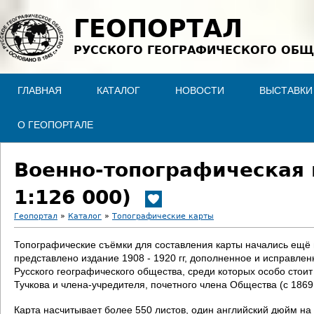
Jump to navigation
ГЕОПОРТАЛ
РУССКОГО ГЕОГРАФИЧЕСКОГО ОБЩ
ГЛАВНАЯ
КАТАЛОГ
НОВОСТИ
ВЫСТАВКИ
О ГЕОПОРТАЛЕ
Военно-топографическая 
1:126 000)
Геопортал
»
Каталог
»
Топографические карты
В
Топографические съёмки для составления карты начались ещё в 
представлено издание 1908 - 1920 гг, дополненное и исправле
ы
Русского географического общества, среди которых особо стои
Тучкова и члена-учредителя, почетного члена Общества (с 186
з
Карта насчитывает более 550 листов, один английский дюйм на 