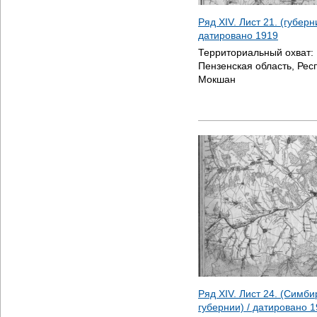
Ряд XIV. Лист 21. (губерн
датировано
1919
Территориальный охват:
Пензенская область, Рес
Мокшан
Ряд XIV. Лист 24. (Симб
губернии) / датировано
1